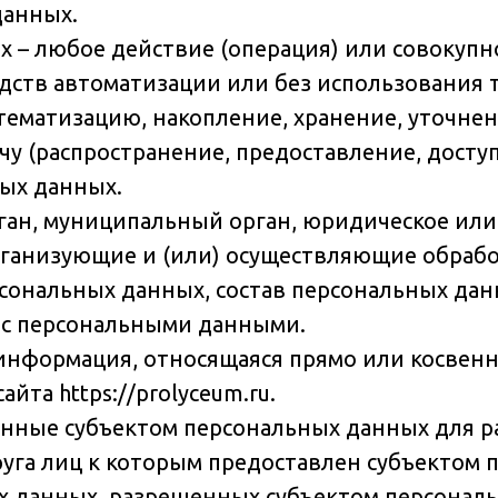
данных.
х – любое действие (операция) или совокупн
дств автоматизации или без использования 
стематизацию, накопление, хранение, уточне
чу (распространение, предоставление, досту
ых данных.
рган, муниципальный орган, юридическое или
рганизующие и (или) осуществляющие обрабо
ональных данных, состав персональных дан
 с персональными данными.
 информация, относящаяся прямо или косвен
та https://prolyceum.ru.
енные субъектом персональных данных для р
руга лиц к которым предоставлен субъектом 
ых данных, разрешенных субъектом персонал