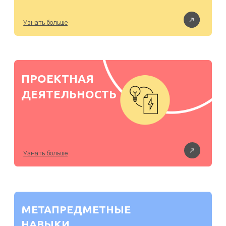
сделать это обучение эффективным и
осознанным.
Статистика поступления
Пока количество наших выпускников не настолько
велико, чтобы мы могли составить значимую
выборку и серьёзно говорить о статистике
поступления, но мы можем наметить тренды при
выборе образовательных направлений наших
выпускников. После выпуска из Пролицея ребята
идут учиться дизайну и искусству, менеджменту,
IT, естественным и социальным наукам, экономике
и журналистике.