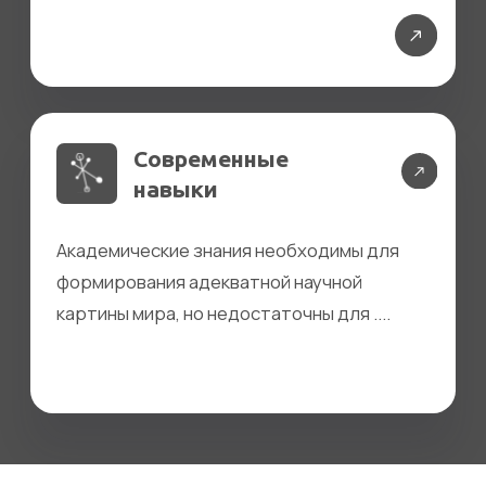
Виктория Цареградская
Иван Сямтомов
Подробнее
Подробнее
Анна Ларионова
Полина
Чикаташ
Подробнее
Подробнее
Дарья Мирпочаева
Андрей Павлычев