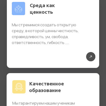
Модульная система изучения
предметов позволяет оптимизировать
процесс и сократить объем домашних
заданий...
Современные
навыки
Академические знания необходимы для
формирования адекватной научной
картины мира, но недостаточны для ....