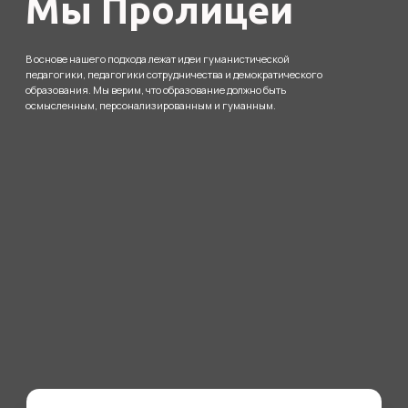
Мы стремимся создать открытую
среду, в которой ценны честность,
справедливость, ум, свобода,
ответственность, гибкость ....
Качественное
образование
Мы гарантируем нашим ученикам
получение академического
образования ни по объёму, ни по
качеству не уступающее тому ....
Рациональный
подход