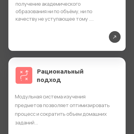
Команда
люди, делающие Пролицей
Подробнее
Подробнее
Дмитрий
Виктория
Амелин
Сафарова
Подробнее
Подробнее