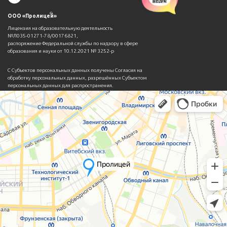
©
ООО «Пролицей»
Лицензия на образовательную деятельность
№Л035-01271-78/00176821,
распоряжение Федеральной службы по надзору в сфере
образования и науки от 10.12.2021 № 3252-р
С Субъектов персональных данных получены Согласия на
обработку персональных данных, разрешённых Субъектом
персональных данных для распространения.
Установлено ограничение на использование третьими лицами
личных фотографий и иных персональных данных.