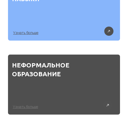
Выпускники Пролицея
учатся здесь