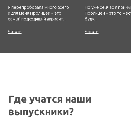
в Пролицей
Абитуриент
В каком классе учится абитуриент в
настоящий момент?
7
8
9
10
11
Ваше имя
Номер телефона для связи