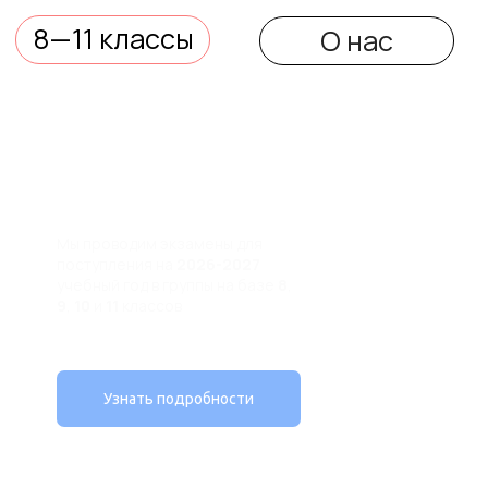
в Пролицей
Мы проводим экзамены для
поступления на
2026-2027
учебный год в группы на базе
8
,
9
,
10
и
11
классов
Узнать подробности
Индивидуальные и
групповые занятия
ВПР
ОГЭ
репетитор
Занятия с
ЕГЭ
преподавателями
профиль
олимпиада
Пролицея в
онлайн
и
оффлайн
форматах
Скоро подробности