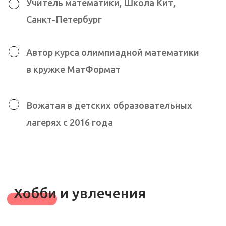
Остались вопросы? Сомневаетесь?
Хотели бы попробовать?
У вас есть возможность бесплатного
«тест-драйва» школы. Оставьте заявку
на пробную неделю.
Имя
Телефон
+7
Я ознакомлен с
Политикой в
отношении обработки персональных
данных
Даю
Согласие на обработку
персональных данных
в