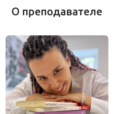
Полина Чикаташ
Руководитель кураторской службы, куратор,
преподаватель математики
Образование
СПБПУ им. Петра Великого, Институт
Физики и НаноТехнологий по
специальности инженер-радиофизик
ПФМЛ №239