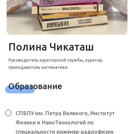
Опыт работы
Учитель математики, частная школа
«Траектория жизни», Санкт-Петербург
Учитель математики, школа
«Проектор», Тбилиси
Учитель математики, Школа Кит,
Санкт-Петербург
Автор курса олимпиадной математики
в кружке МатФормат
Вожатая в детских образовательных
лагерях с 2016 года