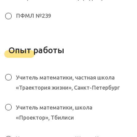
Хобби и увлечения
сноуборд
вейксерфинг
пешие прогулки
Записаться на
пробную неделю