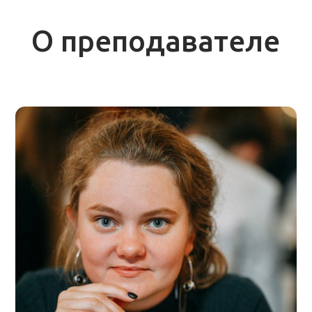
Анна Кочергина
Преподаватель биологии
Образование
Аспирантура БИН РАН
Магистратура биологического факультета
СПБГУ, кафедра геоботаники и экологии
растений