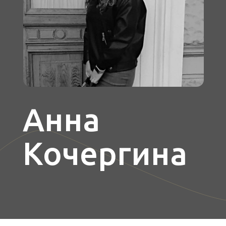
Анна
Кочергина
О преподавателе