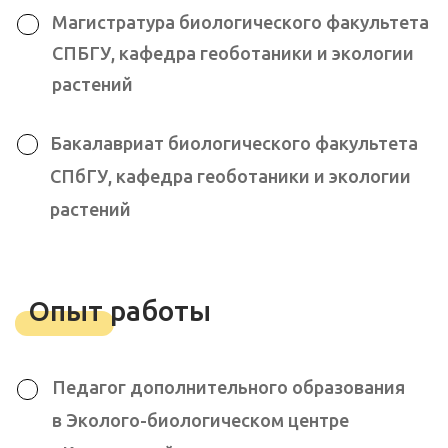
Член жюри районного и регионального
этапов ВСОШ по экологии
Хобби и увлечения
Квизы
Настольные игры
Капоэйра