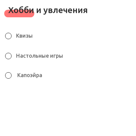
Хотели бы попробовать?
У вас есть возможность бесплатного
«тест-драйва» школы. Оставьте заявку
на пробную неделю.
Имя
Телефон
+7
Я ознакомлен с
Политикой в
отношении обработки персональных
данных
Даю
Согласие на обработку
персональных данных
в
соответствии с установленной
формой